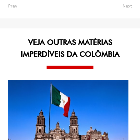
Navegação
Prev
Next
de
Post
VEJA OUTRAS MATÉRIAS
IMPERDÍVEIS DA COLÔMBIA