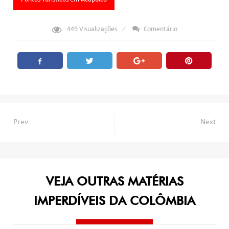
449
Visualizações
Comentário
Navegação
Prev
Next
de
Post
VEJA OUTRAS MATÉRIAS
IMPERDÍVEIS DA COLÔMBIA