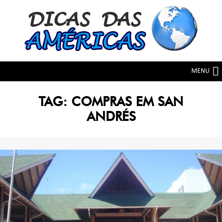
Skip
Skip
to
to
navigation
content
MENU
TAG:
COMPRAS EM SAN
ANDRÉS